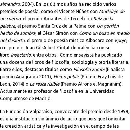
almendro
, 2004). En los últimos años ha recibido varios
premios de poesía, como el Vicente Núñez con
Modelaje de
un cuerpo
, el premio Amantes de Teruel con
Raíz de la
palabra
, el premio Santa Cruz de la Palma con
Un gorrión
hecho de sombra
, el César Simón con
Como un buzo en medio
del desierto
, el premio de poesía mística Albacara con
Epojé
,
o el premio Juan Gil-Albert Ciutat de València con su
libro
Insectario
, entre otros. Como ensayista ha publicado
una docena de libros de filosofía, sociología y teoría literaria.
Entre ellos, destacan títulos como
Filosofía zombi
(Finalista
premio Anagrama 2011),
Homo public
(Premio Fray Luis de
León, 2014) o
La resta risible
(Premio Alfons el Magnànim).
Actualmente es profesor de filosofía en la Universidad
Complutense de Madrid.
La Fundación Valparaíso, convocante del premio desde 1999,
es una institución sin ánimo de lucro que persigue fomentar
la creación artística y la investigación en el campo de las